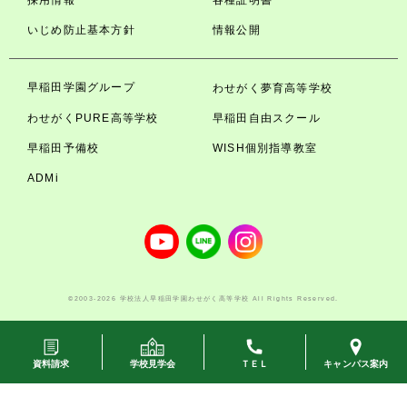
採用情報
各種証明書
いじめ防止基本方針
情報公開
早稲田学園グループ
わせがく夢育高等学校
わせがくPURE高等学校
早稲田自由スクール
早稲田予備校
WISH個別指導教室
ADMi
©2003-2026 学校法人早稲田学園わせがく高等学校 All Rights Reserved.
資料請求
学校見学会
ＴＥＬ
キャンパス案内