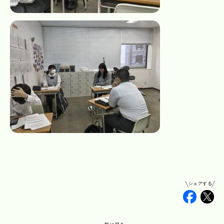
シェアする
Faceb
Tw