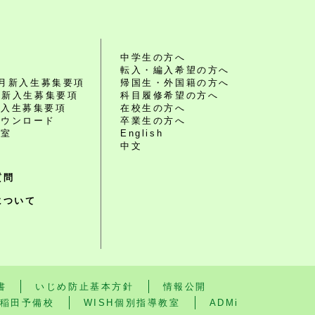
れ
中学生の方へ
転入・編入希望の方へ
10月新入生募集要項
帰国生・外国籍の方へ
4月新入生募集要項
科目履修希望の方へ
編入生募集要項
在校生の方へ
ダウンロード
卒業生の方へ
談室
English
中文
質問
について
書
いじめ防止基本方針
情報公開
稲田予備校
WISH個別指導教室
ADMi