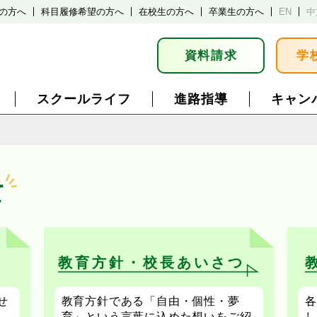
の方へ
科目履修希望の方へ
在校生の方へ
卒業生の方へ
EN
中
資料請求
学
スクールライフ
進路指導
キャン
て
教育方針・校長あいさつ
せ
教育方針である「自由・個性・夢
各
育」という言葉に込めた想いをご紹
し