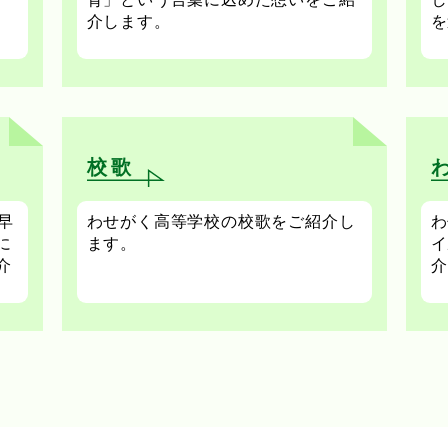
介します。
を
校歌
早
わせがく高等学校の校歌をご紹介し
わ
に
ます。
イ
介
介