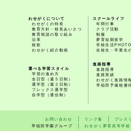
わせがくについて
スクールライフ
わせがくの特長
年間行事
教育方針・校長あいさつ
クラブ活動
教育相談の取り組み
制服
沿革
夢育短期留学
校歌
学校生活PHOT
わせがく紹介動画
在校生・卒業生
進路指導
選べる学習スタイル
進路指導
学習の進め方
進路実績
全日型（週５日制）
わせがく進路情
通学型（週２日制）
早稲田予備校優
フレックス通学型
自学型（通信制）
お問い合わせ
リンク集
プレス
早稲田学園グループ
わせがく夢育高等学校