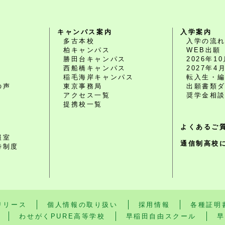
キャンパス案内
入学案内
多古本校
入学の流
柏キャンパス
WEB出願
勝田台キャンパス
2026年
西船橋キャンパス
2027年
O
稲毛海岸キャンパス
転入生・
の声
東京事務局
出願書類
アクセス一覧
奨学金相
提携校一覧
よくあるご
報室
通信制高校
待制度
リリース
個人情報の取り扱い
採用情報
各種証明
わせがくPURE高等学校
早稲田自由スクール
早