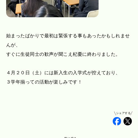
始まったばかりで最初は緊張する事もあったかもしれませ
んが、
すぐに生徒同士の歓声が聞こえ杞憂に終わりました。
４月２０日（土）には新入生の入学式が控えており、
３学年揃っての活動が楽しみです！
シェアする
Faceb
Tw