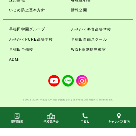
採用情報
各種証明書
いじめ防止基本方針
情報公開
早稲田学園グループ
わせがく夢育高等学校
わせがくPURE高等学校
早稲田自由スクール
早稲田予備校
WISH個別指導教室
ADMi
©2003-2026 学校法人早稲田学園わせがく高等学校 All Rights Reserved.
資料請求
学校見学会
ＴＥＬ
キャンパス案内