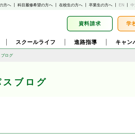
の方へ
科目履修希望の方へ
在校生の方へ
卒業生の方へ
EN
中
資料請求
学
スクールライフ
進路指導
キャン
スブログ
パスブログ