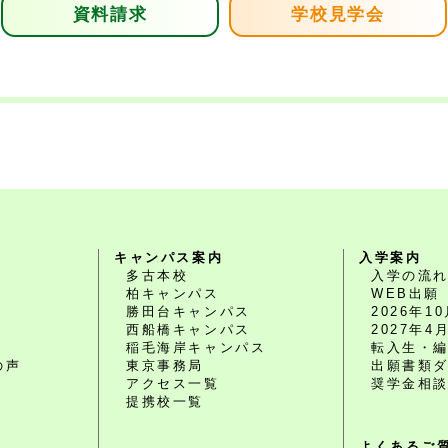
資料請求
学校見学会
キャンパス案内
入学案内
多古本校
入学の流
柏キャンパス
WEB出願
勝田台キャンパス
2026年
西船橋キャンパス
2027年
O
稲毛海岸キャンパス
転入生・
の声
東京事務局
出願書類
アクセス一覧
奨学金相
提携校一覧
よくあるご