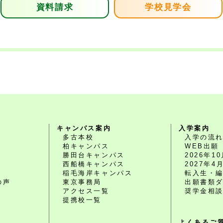
資料請求
学校見学会
キャンパス案内
入学案内
多古本校
入学の流
柏キャンパス
WEB出願
勝田台キャンパス
2026年
西船橋キャンパス
2027年
O
稲毛海岸キャンパス
転入生・
の声
東京事務局
出願書類
アクセス一覧
奨学金相
提携校一覧
よくあるご