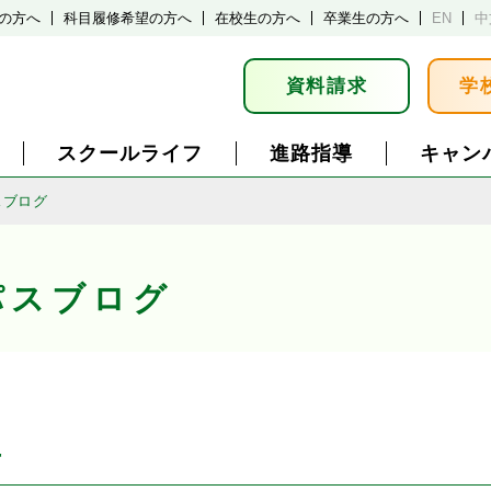
の方へ
科目履修希望の方へ
在校生の方へ
卒業生の方へ
EN
中
資料請求
学
スクールライフ
進路指導
キャン
スブログ
パスブログ
告