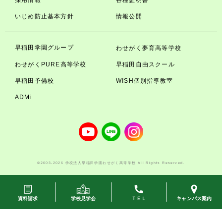
採用情報
各種証明書
いじめ防止基本方針
情報公開
早稲田学園グループ
わせがく夢育高等学校
わせがくPURE高等学校
早稲田自由スクール
早稲田予備校
WISH個別指導教室
ADMi
©2003-2026 学校法人早稲田学園わせがく高等学校 All Rights Reserved.
資料請求
学校見学会
ＴＥＬ
キャンパス案内