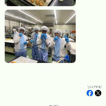
シェアする
Faceb
Tw