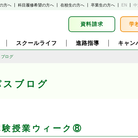
の方へ
科目履修希望の方へ
在校生の方へ
卒業生の方へ
EN
中
資料請求
学
スクールライフ
進路指導
キャン
スブログ
パスブログ
体験授業ウィーク⑧