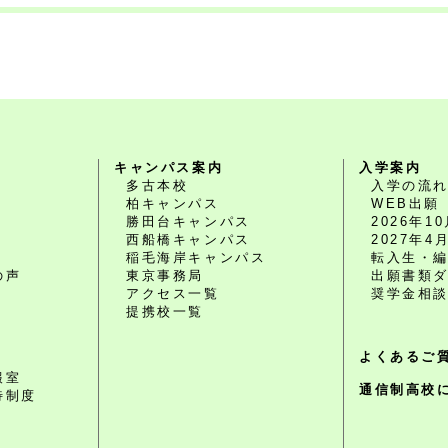
キャンパス案内
入学案内
多古本校
入学の流
柏キャンパス
WEB出願
勝田台キャンパス
2026年
西船橋キャンパス
2027年
O
稲毛海岸キャンパス
転入生・
の声
東京事務局
出願書類
アクセス一覧
奨学金相
提携校一覧
よくあるご
報室
通信制高校
待制度