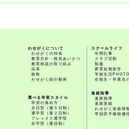
わせがくについて
スクールライフ
わせがくの特長
年間行事
教育方針・校長あいさつ
クラブ活動
教育相談の取り組み
制服
沿革
夢育短期留学
校歌
学校生活PHOT
わせがく紹介動画
在校生・卒業生
進路指導
選べる学習スタイル
進路指導
学習の進め方
進路実績
全日型（週５日制）
わせがく進路情
通学型（週２日制）
早稲田予備校優
フレックス通学型
自学型（通信制）