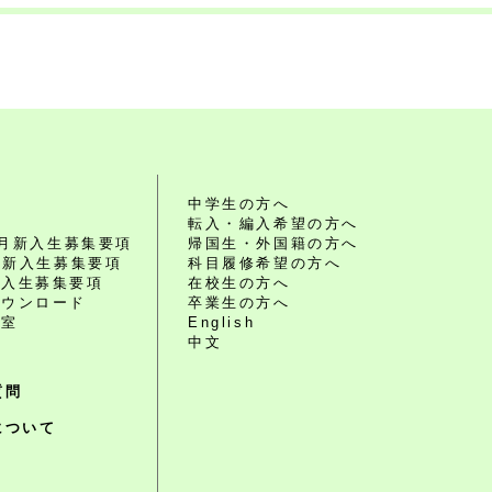
れ
中学生の方へ
転入・編入希望の方へ
10月新入生募集要項
帰国生・外国籍の方へ
4月新入生募集要項
科目履修希望の方へ
編入生募集要項
在校生の方へ
ダウンロード
卒業生の方へ
談室
English
中文
質問
について