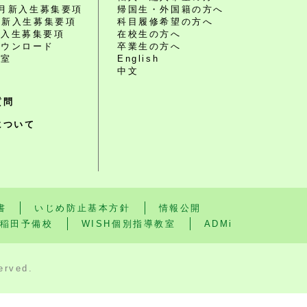
10月新入生募集要項
帰国生・外国籍の方へ
4月新入生募集要項
科目履修希望の方へ
編入生募集要項
在校生の方へ
ダウンロード
卒業生の方へ
談室
English
中文
質問
について
書
いじめ防止基本方針
情報公開
稲田予備校
WISH個別指導教室
ADMi
rved.