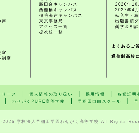
勝田台キャンパス
2026年
西船橋キャンパス
2027年
O
稲毛海岸キャンパス
転入生・
の声
東京事務局
出願書類
アクセス一覧
奨学金相
提携校一覧
よくあるご
報室
通信制高校
待制度
リリース
個人情報の取り扱い
採用情報
各種証明
わせがくPURE高等学校
早稲田自由スクール
早
3-2026 学校法人早稲田学園わせがく高等学校 All Rights Rese