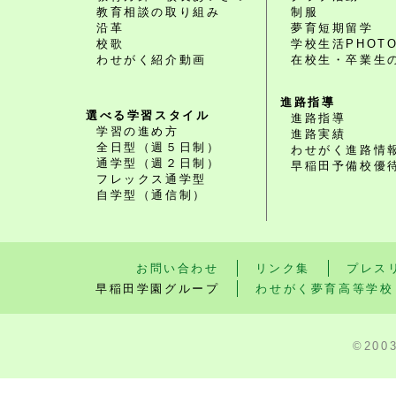
教育相談の取り組み
制服
沿革
夢育短期留学
校歌
学校生活PHOT
わせがく紹介動画
在校生・卒業生
進路指導
選べる学習スタイル
進路指導
学習の進め方
進路実績
全日型（週５日制）
わせがく進路情
通学型（週２日制）
早稲田予備校優
フレックス通学型
自学型（通信制）
お問い合わせ
リンク集
プレス
早稲田学園グループ
わせがく夢育高等学校
©200