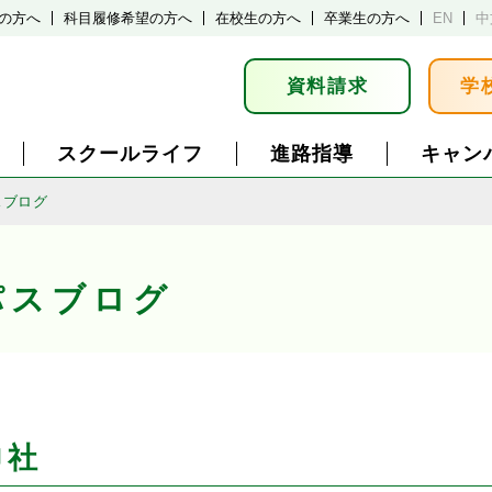
の方へ
科目履修希望の方へ
在校生の方へ
卒業生の方へ
EN
中
資料請求
学
スクールライフ
進路指導
キャン
スブログ
パスブログ
神社