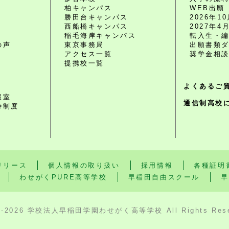
柏キャンパス
WEB出願
勝田台キャンパス
2026年
西船橋キャンパス
2027年
O
稲毛海岸キャンパス
転入生・
の声
東京事務局
出願書類
アクセス一覧
奨学金相
提携校一覧
よくあるご
報室
通信制高校
待制度
リリース
個人情報の取り扱い
採用情報
各種証明
わせがくPURE高等学校
早稲田自由スクール
早
3-2026 学校法人早稲田学園わせがく高等学校 All Rights Rese