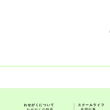
わせがくについて
スクールライフ
わせがくの特長
年間行事