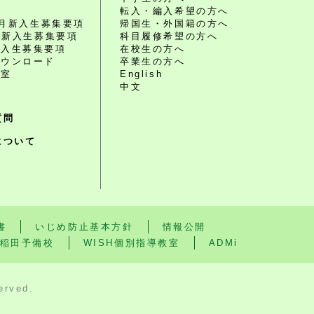
転入・編入希望の方へ
10月新入生募集要項
帰国生・外国籍の方へ
4月新入生募集要項
科目履修希望の方へ
編入生募集要項
在校生の方へ
ダウンロード
卒業生の方へ
談室
English
中文
質問
について
書
いじめ防止基本方針
情報公開
稲田予備校
WISH個別指導教室
ADMi
rved.