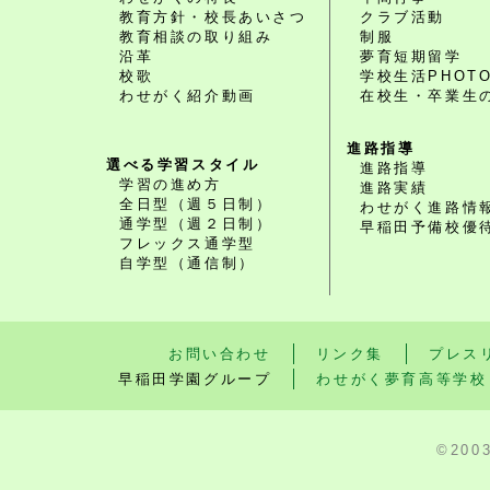
教育方針・校長あいさつ
クラブ活動
教育相談の取り組み
制服
沿革
夢育短期留学
校歌
学校生活PHOT
わせがく紹介動画
在校生・卒業生
進路指導
選べる学習スタイル
進路指導
学習の進め方
進路実績
全日型（週５日制）
わせがく進路情
通学型（週２日制）
早稲田予備校優
フレックス通学型
自学型（通信制）
お問い合わせ
リンク集
プレス
早稲田学園グループ
わせがく夢育高等学校
©200