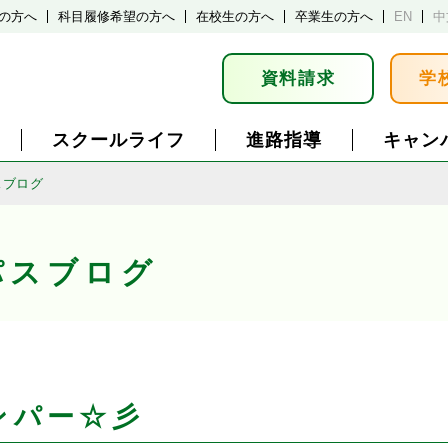
の方へ
科目履修希望の方へ
在校生の方へ
卒業生の方へ
EN
中
資料請求
学
スクールライフ
進路指導
キャン
スブログ
パスブログ
ンパー☆彡