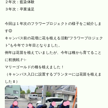
２年次：藍染体験
３年次：卒業遠足
今回は１年次のフラワープロジェクトの様子をご紹介しま
す😊
キャンパス前の花壇に花を植える活動“フラワープロジェク
ト”も今年で３年目となりました。
例年は花苗を植えていましたが、今年は種から育てること
に初挑戦🚩✨
マリーゴールドの種を植えました！
（キャンパス入口に設置するプランターには花苗を植えま
した🌷）