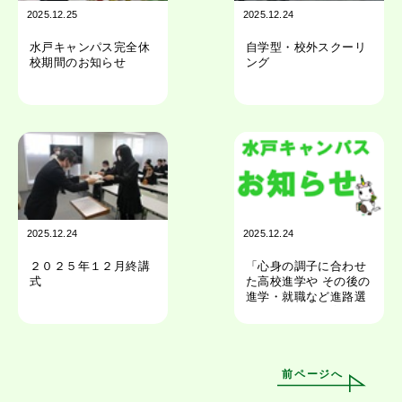
2025.12.25
2025.12.24
水戸キャンパス完全休
自学型・校外スクーリ
校期間のお知らせ
ング
2025.12.24
2025.12.24
２０２５年１２月終講
「心身の調子に合わせ
式
た高校進学や その後の
進学・就職など進路選
び」講演会のご案内
前ページへ