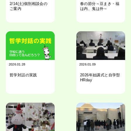
2/14(土)個別相談会の
春の節分～豆まき・福
ご案内
は内、鬼は外～
2026.01.28
2026.01.09
哲学対話の実践
2026年始講式と自学型
HRday