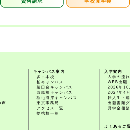
資料請求
学校見学会
キャンパス案内
入学案内
多古本校
入学の流
柏キャンパス
WEB出願
勝田台キャンパス
2026年
西船橋キャンパス
2027年
O
稲毛海岸キャンパス
転入生・
の声
東京事務局
出願書類
アクセス一覧
奨学金相
提携校一覧
よくあるご