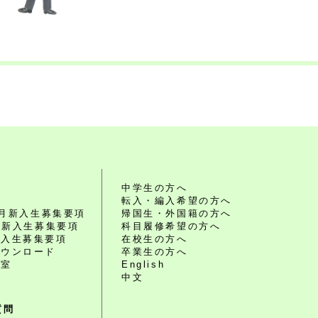
れ
中学生の方へ
転入・編入希望の方へ
10月新入生募集要項
帰国生・外国籍の方へ
4月新入生募集要項
科目履修希望の方へ
編入生募集要項
在校生の方へ
ダウンロード
卒業生の方へ
談室
English
中文
質問