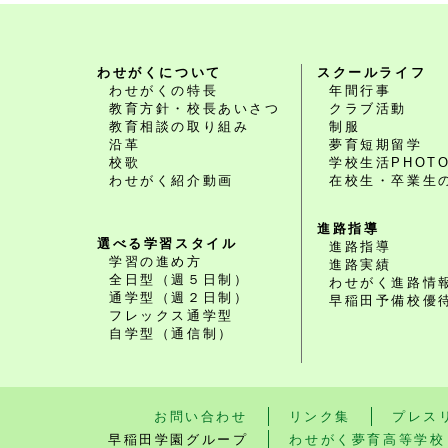
わせがくについて
スクールライフ
わせがくの特長
年間行事
教育方針・校長あいさつ
クラブ活動
教育相談の取り組み
制服
沿革
夢育短期留学
校歌
学校生活PHOT
わせがく紹介動画
在校生・卒業生
進路指導
選べる学習スタイル
進路指導
学習の進め方
進路実績
全日型（週５日制）
わせがく進路情
通学型（週２日制）
早稲田予備校優
フレックス通学型
自学型（通信制）
お問い合わせ
リンク集
プレス
早稲田学園グループ
わせがく夢育高等学校