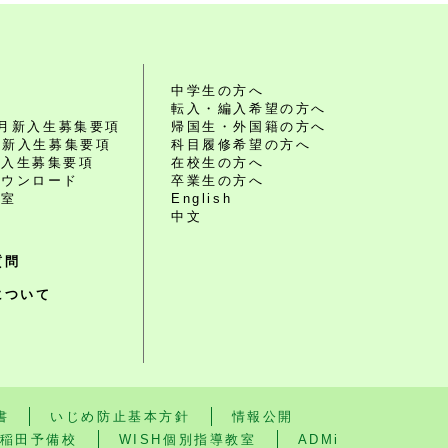
れ
中学生の方へ
転入・編入希望の方へ
10月新入生募集要項
帰国生・外国籍の方へ
4月新入生募集要項
科目履修希望の方へ
編入生募集要項
在校生の方へ
ダウンロード
卒業生の方へ
談室
English
中文
質問
について
書
いじめ防止基本方針
情報公開
稲田予備校
WISH個別指導教室
ADMi