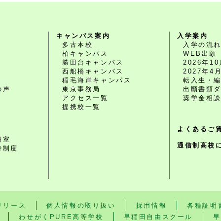
キャンパス案内
入学案内
多古本校
入学の流
柏キャンパス
WEB出願
勝田台キャンパス
2026年
西船橋キャンパス
2027年
O
稲毛海岸キャンパス
転入生・
の声
東京事務局
出願書類
アクセス一覧
奨学金相
提携校一覧
よくあるご
報室
通信制高校
待制度
リリース
個人情報の取り扱い
採用情報
各種証明
わせがくPURE高等学校
早稲田自由スクール
早