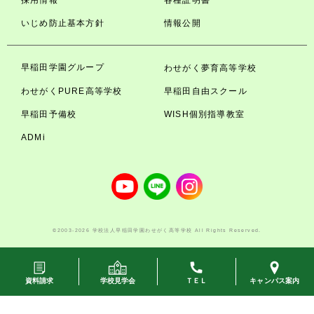
採用情報
各種証明書
いじめ防止基本方針
情報公開
早稲田学園グループ
わせがく夢育高等学校
わせがくPURE高等学校
早稲田自由スクール
早稲田予備校
WISH個別指導教室
ADMi
©2003-2026 学校法人早稲田学園わせがく高等学校 All Rights Reserved.
資料請求
学校見学会
ＴＥＬ
キャンパス案内