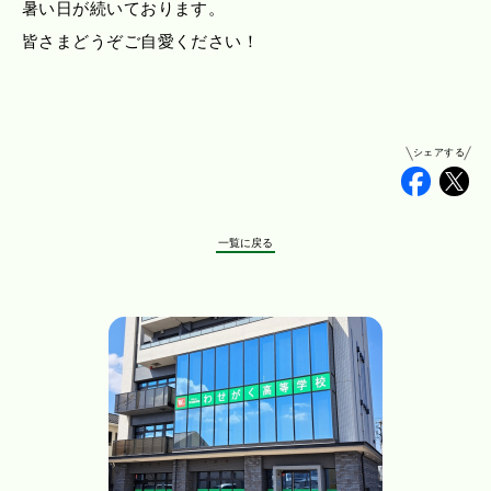
暑い日が続いております。
皆さまどうぞご自愛ください！
シェアする
Faceb
Tw
一覧に戻る