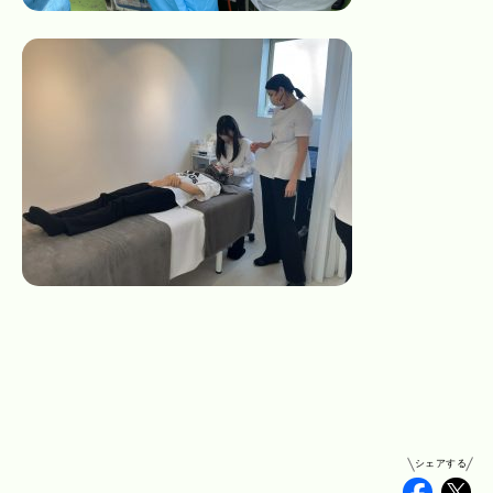
シェアする
Faceb
Tw