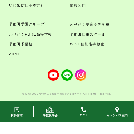
いじめ防止基本方針
情報公開
早稲田学園グループ
わせがく夢育高等学校
わせがくPURE高等学校
早稲田自由スクール
早稲田予備校
WISH個別指導教室
ADMi
©2003-2026 学校法人早稲田学園わせがく高等学校 All Rights Reserved.
資料請求
学校見学会
ＴＥＬ
キャンパス案内