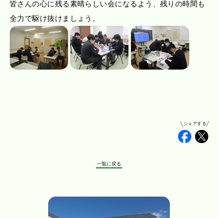
皆さんの心に残る素晴らしい会になるよう、残りの時間も
全力で駆け抜けましょう。
シェアする
Faceb
Tw
一覧に戻る