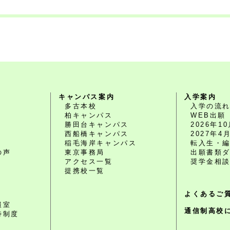
キャンパス案内
入学案内
多古本校
入学の流
柏キャンパス
WEB出願
勝田台キャンパス
2026年
西船橋キャンパス
2027年
O
稲毛海岸キャンパス
転入生・
の声
東京事務局
出願書類
アクセス一覧
奨学金相
提携校一覧
よくあるご
報室
通信制高校
待制度