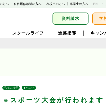
の方へ
科目履修希望の方へ
在校生の方へ
卒業生の方へ
EN
中
資料請求
学
スクールライフ
進路指導
キャン
学校の様子
イベント
くｅスポーツ大会が行われます