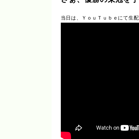
当日は、ＹｏｕＴｕｂｅにて生配