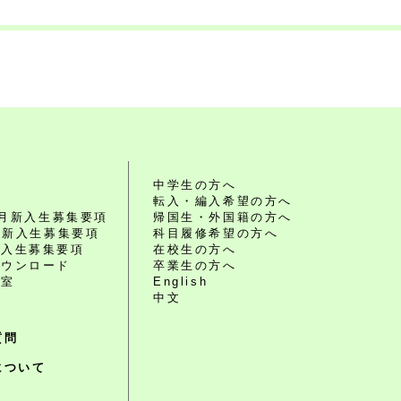
れ
中学生の方へ
転入・編入希望の方へ
10月新入生募集要項
帰国生・外国籍の方へ
4月新入生募集要項
科目履修希望の方へ
編入生募集要項
在校生の方へ
ダウンロード
卒業生の方へ
談室
English
中文
質問
について