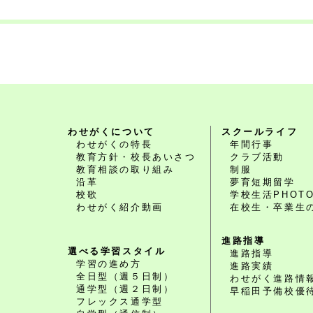
わせがくについて
スクールライフ
わせがくの特長
年間行事
教育方針・校長あいさつ
クラブ活動
教育相談の取り組み
制服
沿革
夢育短期留学
校歌
学校生活PHOT
わせがく紹介動画
在校生・卒業生
進路指導
選べる学習スタイル
進路指導
学習の進め方
進路実績
全日型（週５日制）
わせがく進路情
通学型（週２日制）
早稲田予備校優
フレックス通学型