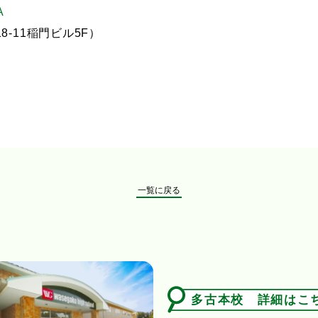
A
11稲門ビル5F）
一覧に戻る
多古本校 詳細はこ