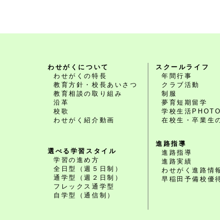
わせがくについて
スクールライフ
わせがくの特長
年間行事
教育方針・校長あいさつ
クラブ活動
教育相談の取り組み
制服
沿革
夢育短期留学
校歌
学校生活PHOT
わせがく紹介動画
在校生・卒業生
進路指導
選べる学習スタイル
進路指導
学習の進め方
進路実績
全日型（週５日制）
わせがく進路情
通学型（週２日制）
早稲田予備校優
フレックス通学型
自学型（通信制）