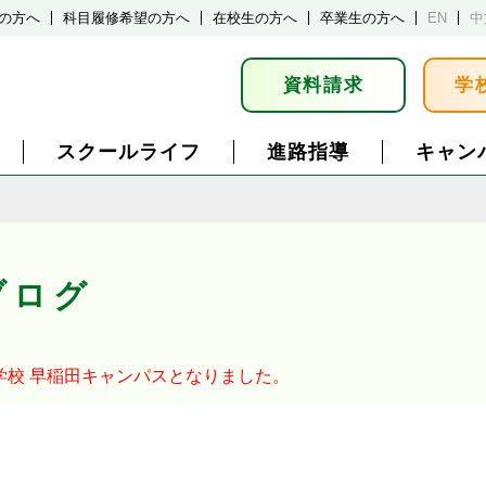
の方へ
科目履修希望の方へ
在校生の方へ
卒業生の方へ
EN
中
資料請求
学
スクールライフ
進路指導
キャン
ブログ
学校
早稲田キャンパスとなりました。