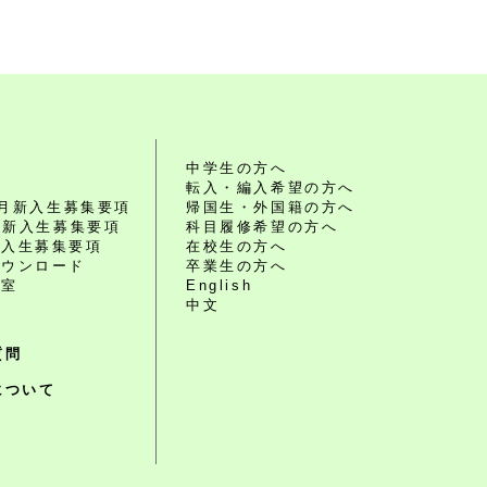
れ
中学生の方へ
転入・編入希望の方へ
10月新入生募集要項
帰国生・外国籍の方へ
4月新入生募集要項
科目履修希望の方へ
編入生募集要項
在校生の方へ
ダウンロード
卒業生の方へ
談室
English
中文
質問
について