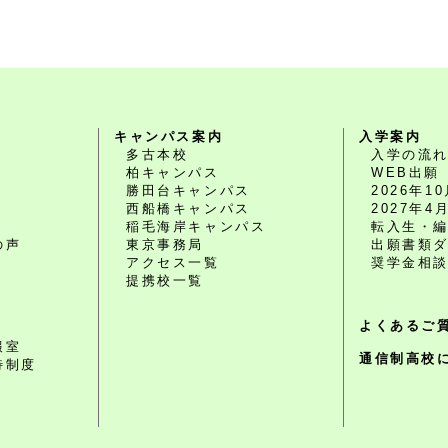
キャンパス案内
入学案内
多古本校
入学の流
柏キャンパス
WEB出願
勝田台キャンパス
2026年
西船橋キャンパス
2027年
O
稲毛海岸キャンパス
転入生・
の声
東京事務局
出願書類
アクセス一覧
奨学金相
提携校一覧
よくあるご
報室
通信制高校
待制度