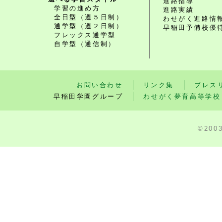
進路指導
学習の進め方
進路実績
全日型（週５日制）
わせがく進路情
通学型（週２日制）
早稲田予備校優
フレックス通学型
自学型（通信制）
お問い合わせ
リンク集
プレス
早稲田学園グループ
わせがく夢育高等学校
©200