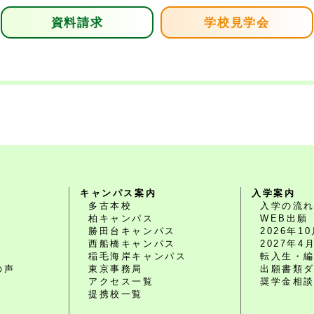
資料請求
学校見学会
キャンパス案内
入学案内
多古本校
入学の流
柏キャンパス
WEB出願
勝田台キャンパス
2026年
西船橋キャンパス
2027年
O
稲毛海岸キャンパス
転入生・
の声
東京事務局
出願書類
アクセス一覧
奨学金相
提携校一覧