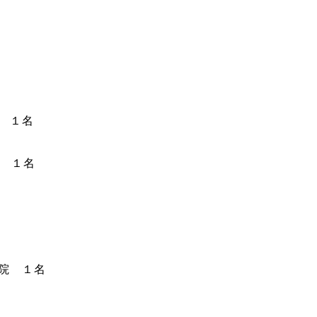
ジ １名
 １名
学院 １名