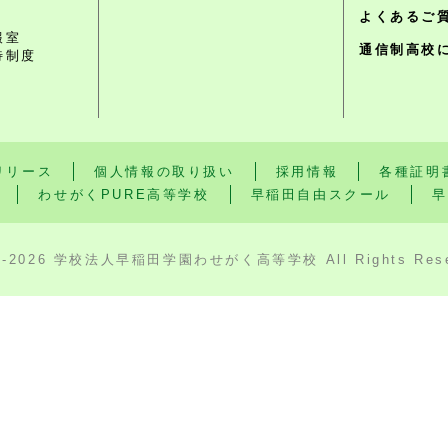
よくあるご
報室
通信制高校
待制度
リリース
個人情報の取り扱い
採用情報
各種証明
わせがくPURE高等学校
早稲田自由スクール
早
3-2026 学校法人早稲田学園わせがく高等学校 All Rights Rese