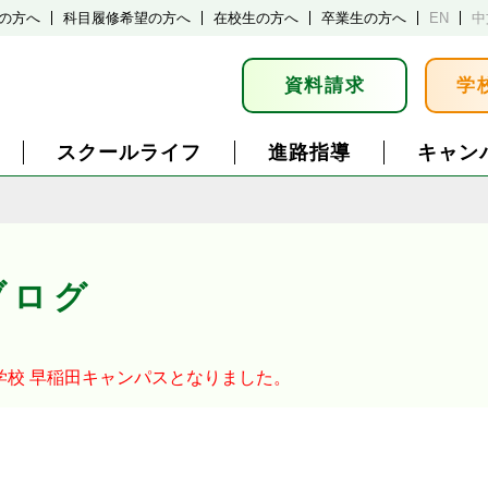
の方へ
科目履修希望の方へ
在校生の方へ
卒業生の方へ
EN
中
資料請求
学
スクールライフ
進路指導
キャン
ブログ
学校
早稲田キャンパスとなりました。