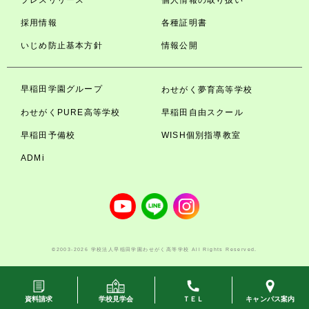
プレスリリース
個人情報の取り扱い
採用情報
各種証明書
いじめ防止基本方針
情報公開
早稲田学園グループ
わせがく夢育高等学校
わせがくPURE高等学校
早稲田自由スクール
早稲田予備校
WISH個別指導教室
ADMi
©2003-2026 学校法人早稲田学園わせがく高等学校 All Rights Reserved.
資料請求
学校見学会
ＴＥＬ
キャンパス案内