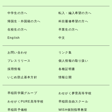
中学生の方へ
転入・編入希望の方へ
帰国生・外国籍の方へ
科目履修希望の方へ
在校生の方へ
卒業生の方へ
English
中文
お問い合わせ
リンク集
プレスリリース
個人情報の取り扱い
採用情報
各種証明書
いじめ防止基本方針
情報公開
早稲田学園グループ
わせがく夢育高等学校
わせがくPURE高等学校
早稲田自由スクール
早稲田予備校
WISH個別指導教室