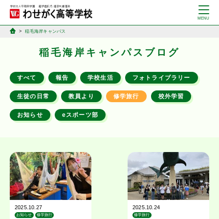
稲毛海岸キャンパス
稲毛海岸キャンパスブログ
すべて
報告
学校生活
フォトライブラリー
生徒の日常
教員より
修学旅行
校外学習
お知らせ
eスポーツ部
2025.10.27
2025.10.24
お知らせ
修学旅行
修学旅行