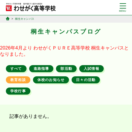
桐生キャンパス
桐生キャンパスブログ
2026年4月より
わせがくＰＵＲＥ高等学校
桐生キャンパスと
なりました。
すべて
進路指導
部活動
入試情報
教育相談
休校のお知らせ
日々の活動
学校行事
記事がありません。