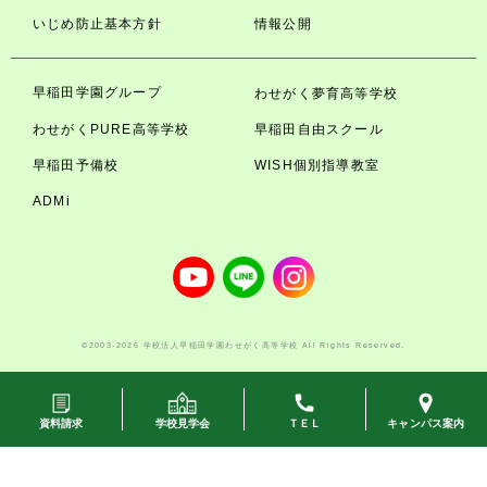
いじめ防止基本方針
情報公開
早稲田学園グループ
わせがく夢育高等学校
わせがくPURE高等学校
早稲田自由スクール
早稲田予備校
WISH個別指導教室
ADMi
©2003-2026 学校法人早稲田学園わせがく高等学校 All Rights Reserved.
資料請求
学校見学会
ＴＥＬ
キャンパス案内