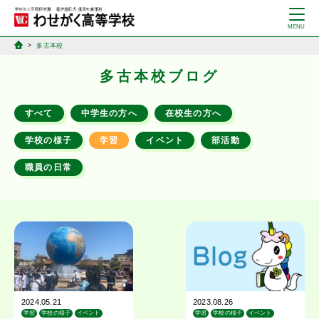
多古本校
多古本校ブログ
すべて
中学生の方へ
在校生の方へ
学校の様子
学習
イベント
部活動
職員の日常
2024.05.21
2023.08.26
学習
学校の様子
イベント
学習
学校の様子
イベント