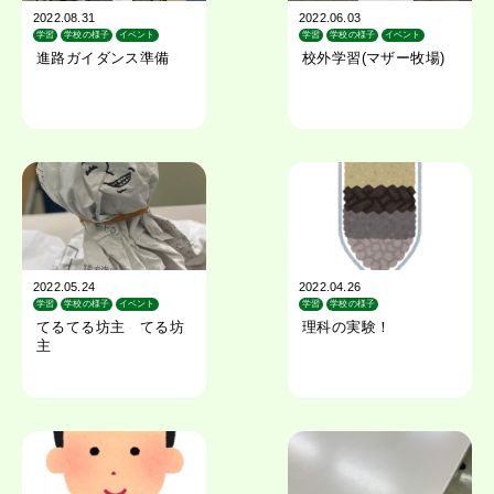
2022.08.31
2022.06.03
学習
学校の様子
イベント
学習
学校の様子
イベント
進路ガイダンス準備
校外学習(マザー牧場)
2022.05.24
2022.04.26
学習
学校の様子
イベント
学習
学校の様子
てるてる坊主 てる坊
理科の実験！
主