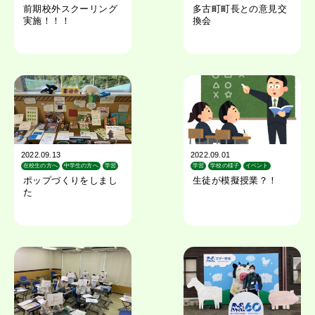
在校生の方へ
前期校外スクーリング
多古町町長との意見交
実施！！！
換会
2022.09.13
2022.09.01
在校生の方へ
中学生の方へ
学習
学習
学校の様子
イベント
学校の様子
ポップづくりをしまし
生徒が模擬授業？！
た