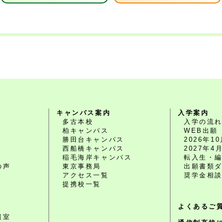
キャンパス案内
入学案内
多古本校
入学の流
柏キャンパス
WEB出願
勝田台キャンパス
2026年
西船橋キャンパス
2027年
O
稲毛海岸キャンパス
転入生・
の声
東京事務局
出願書類
アクセス一覧
奨学金相
提携校一覧
よくあるご
報室