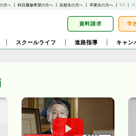
の方へ
科目履修希望の方へ
在校生の方へ
卒業生の方へ
EN
中
資料請求
学
スクールライフ
進路指導
キャン
画