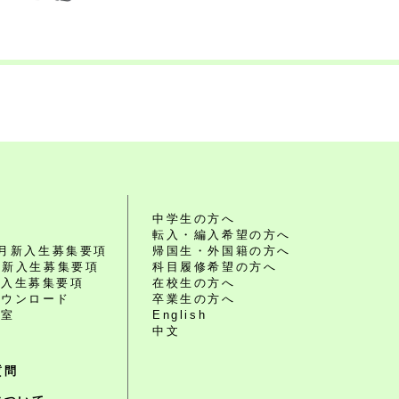
れ
中学生の方へ
転入・編入希望の方へ
10月新入生募集要項
帰国生・外国籍の方へ
4月新入生募集要項
科目履修希望の方へ
編入生募集要項
在校生の方へ
ダウンロード
卒業生の方へ
談室
English
中文
質問