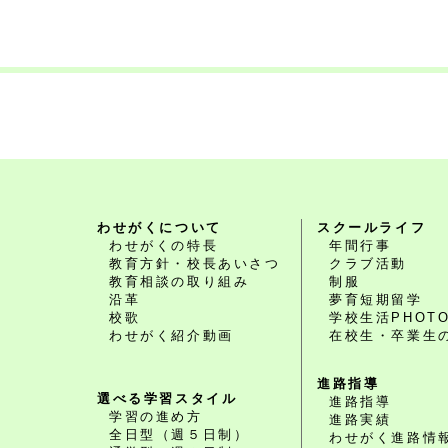
わせがくについて
スクールライフ
わせがくの特長
年間行事
教育方針・校長あいさつ
クラブ活動
教育相談の取り組み
制服
沿革
夢育短期留学
校歌
学校生活PHOT
わせがく紹介動画
在校生・卒業生
進路指導
選べる学習スタイル
進路指導
学習の進め方
進路実績
全日型（週５日制）
わせがく進路情