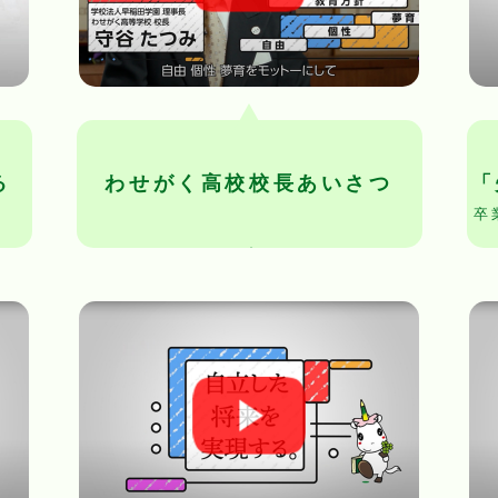
る
わせがく高校校長あいさつ
「
卒