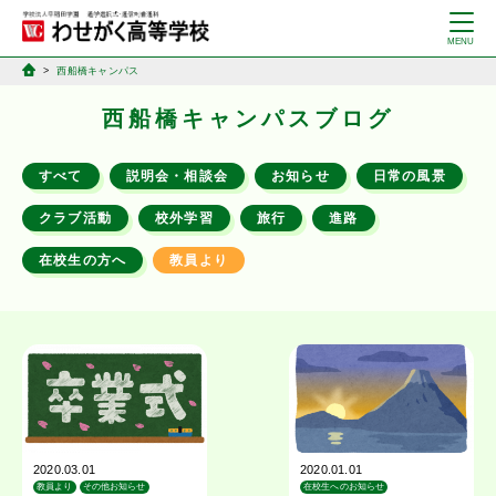
西船橋キャンパス
西船橋キャンパスブログ
すべて
説明会・相談会
お知らせ
日常の風景
クラブ活動
校外学習
旅行
進路
在校生の方へ
教員より
2020.03.01
2020.01.01
教員より
その他お知らせ
在校生へのお知らせ