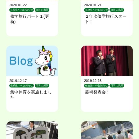
2020.01.22
2020.01.21
在校生へのお知らせ
日常の風景
在校生へのお知らせ
日常の風景
校外学習
旅行
校外学習
旅行
修学旅行パート１(更
２年次修学旅行スター
新)
ト！
2019.12.17
2019.12.16
在校生へのお知らせ
日常の風景
在校生へのお知らせ
日常の風景
校外学習
クラブ活動
集中体育を実施しまし
芸術発表会！
た