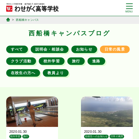
西船橋キャンパス
西船橋キャンパスブログ
すべて
説明会・相談会
お知らせ
日常の風景
クラブ活動
校外学習
旅行
進路
在校生の方へ
教員より
2020.01.30
2020.01.30
校外学習
旅行
在校生へのお知らせ
日常の風景