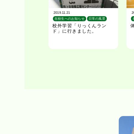
2019.11.21
2
在校生へのお知らせ
日常の風景
校外学習
校外学習「りっくんラン
ド」に行きました。