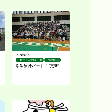
2020.01.22
在校生へのお知らせ
日常の風景
校外学習
旅行
修学旅行パート２(更新)