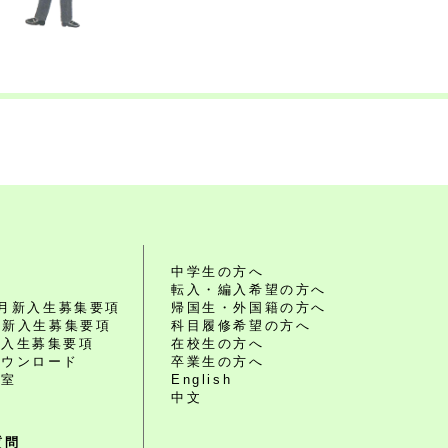
れ
中学生の方へ
転入・編入希望の方へ
10月新入生募集要項
帰国生・外国籍の方へ
4月新入生募集要項
科目履修希望の方へ
編入生募集要項
在校生の方へ
ダウンロード
卒業生の方へ
談室
English
中文
質問