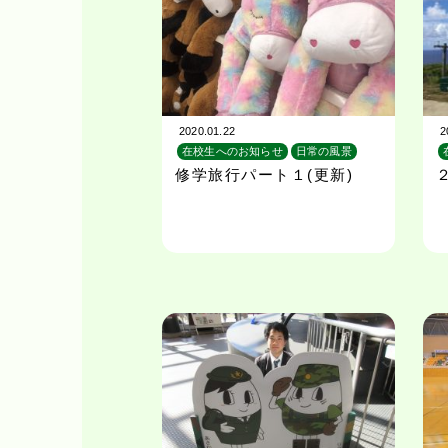
2020.01.22
2
在校生へのお知らせ
日常の風景
校外学習
旅行
修学旅行パート１(更新)