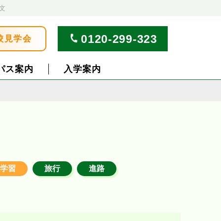
文
0120-299-323
校見学会
パス案内
入学案内
学習
旅行
進路