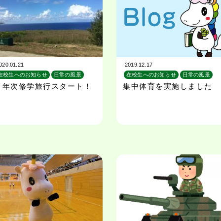
020.01.21
2019.12.17
在校生へのお知らせ
日常の風景
在校生へのお知らせ
日常の風景
校外学習
旅行
校外学習
２年次修学旅行スタート！
集中体育を実施しました