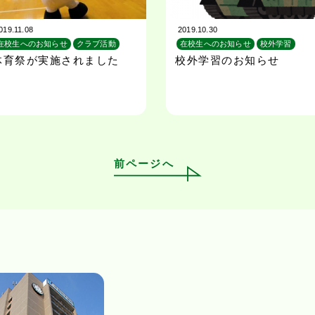
019.11.08
2019.10.30
在校生へのお知らせ
クラブ活動
在校生へのお知らせ
校外学習
校外学習
体育祭が実施されました
校外学習のお知らせ
前ページへ