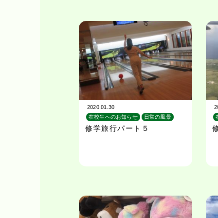
2020.01.30
2
在校生へのお知らせ
日常の風景
校外学習
旅行
修学旅行パート５