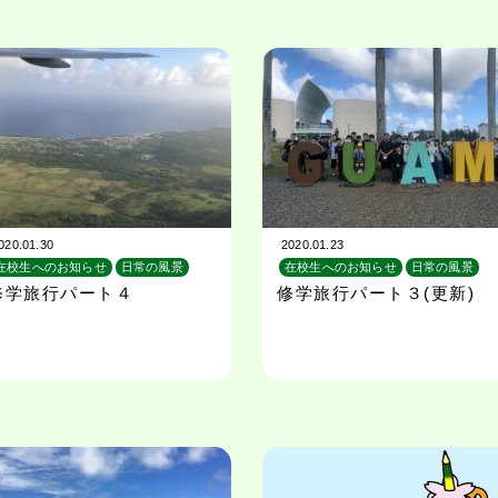
020.01.30
2020.01.23
在校生へのお知らせ
日常の風景
在校生へのお知らせ
日常の風景
校外学習
旅行
校外学習
旅行
修学旅行パート４
修学旅行パート３(更新)