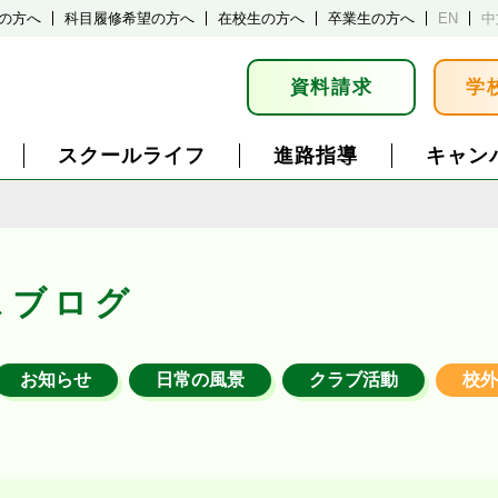
の方へ
科目履修希望の方へ
在校生の方へ
卒業生の方へ
EN
中
資料請求
学
スクールライフ
進路指導
キャン
スブログ
お知らせ
日常の風景
クラブ活動
校外